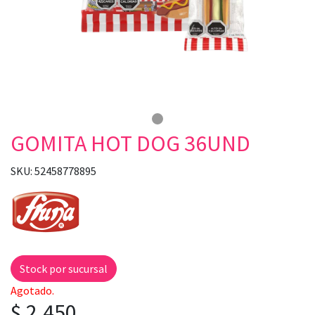
GOMITA HOT DOG 36UND
SKU: 52458778895
Stock por sucursal
Agotado.
$ 2.450