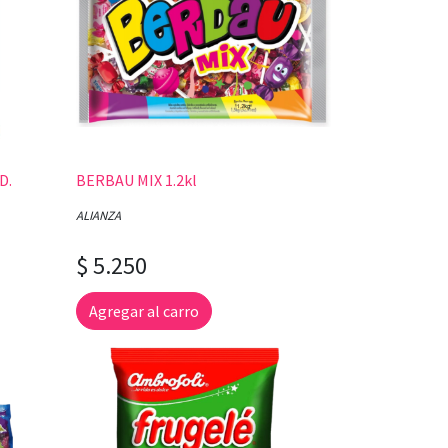
D.
BERBAU MIX 1.2kl
ALIANZA
$ 5.250
Agregar al carro