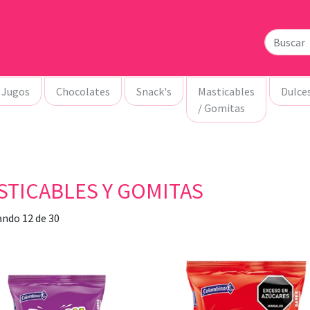
Jugos
Chocolates
Snack's
Masticables
Dulce
/ Gomitas
STICABLES Y GOMITAS
ndo 12 de 30