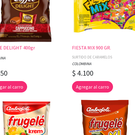
E DELIGHT 400gr
FIESTA MIX 900 GR.
SURTIDO DE CARAMELOS
INA
COLOMBINA
350
$ 4.100
gar al carro
Agregar al carro