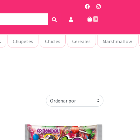
0
s
Chupetes
Chicles
Cereales
Marshmallow