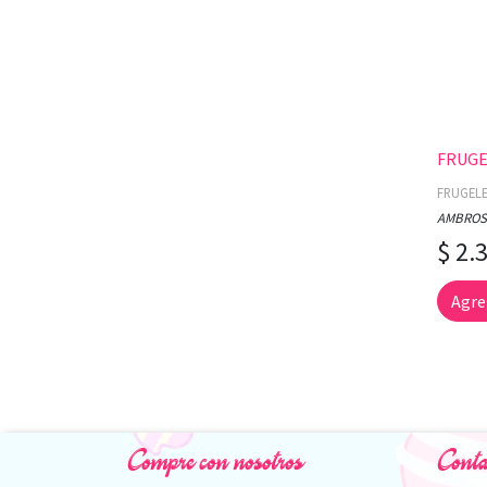
FRUGE
FRUGEL
AMBROS
$ 2.
Agre
Compre con nosotros
Conta