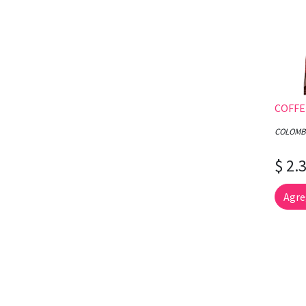
COFFE
COLOMB
$ 2.
Agre