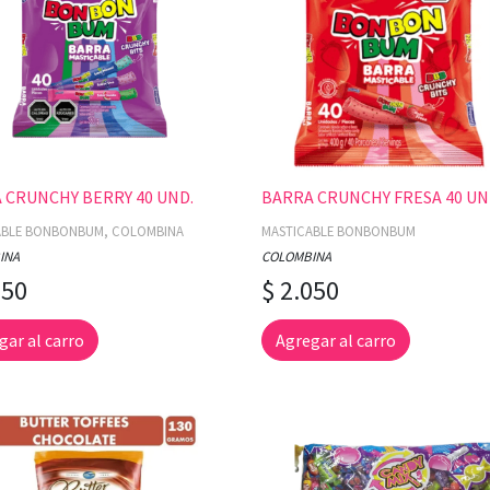
 CRUNCHY BERRY 40 UND.
BARRA CRUNCHY FRESA 40 UN
ABLE BONBONBUM, COLOMBINA
MASTICABLE BONBONBUM
INA
COLOMBINA
050
$ 2.050
gar al carro
Agregar al carro