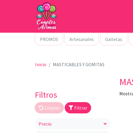
PROMOS
Artesanales
Galletas
Inicio
MASTICABLES Y GOMITAS
MA
Filtros
Mostra
Limpiar
Filtrar
Precio