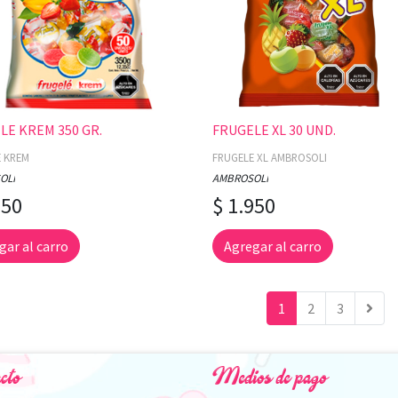
LE KREM 350 GR.
FRUGELE XL 30 UND.
E KREM
FRUGELE XL AMBROSOLI
OLI
AMBROSOLI
350
$ 1.950
gar al carro
Agregar al carro
1
2
3
cto
Medios de pago