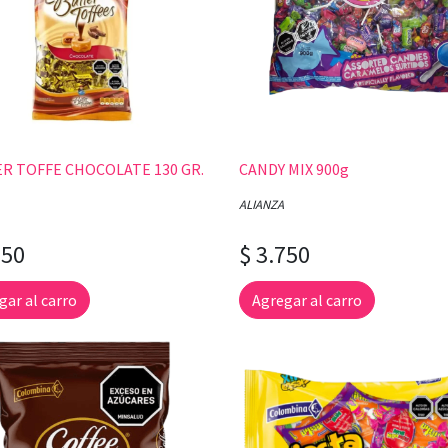
R TOFFE CHOCOLATE 130 GR.
CANDY MIX 900g
ALIANZA
250
$ 3.750
gar al carro
Agregar al carro