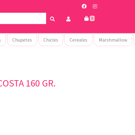
0
s
Chupetes
Chicles
Cereales
Marshmallow
COSTA 160 GR.