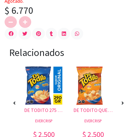
Agotado.
$ 6.770
Relacionados
MANGA SUFLE CHANFLE
DE TODITO 275 GR.
DE TODITO QUESO 275 GR.
A
EVERCRISP
EVERCRISP
00
$ 2.500
$ 2.500
$