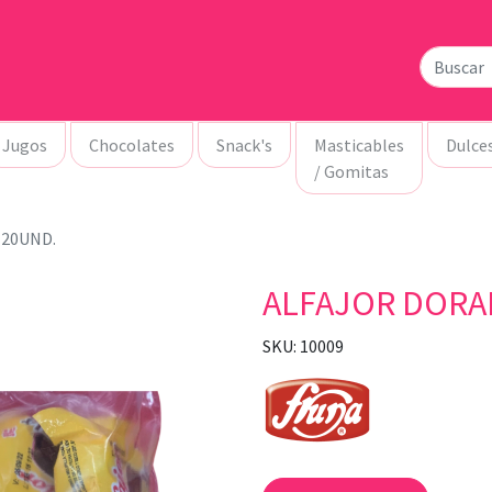
Jugos
Chocolates
Snack's
Masticables
Dulce
/ Gomitas
 20UND.
ALFAJOR DORA
SKU: 10009