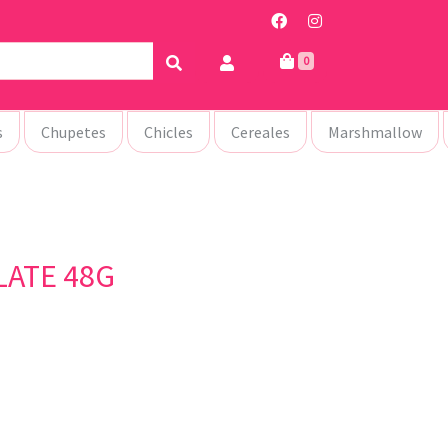
0
s
Chupetes
Chicles
Cereales
Marshmallow
LATE 48G