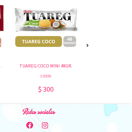
UTILA 110 GR.
TUAREG COCO MINI 48GR.
DINDON MINI 46
COSTA
COSTA
$ 300
$ 300
Redes sociales