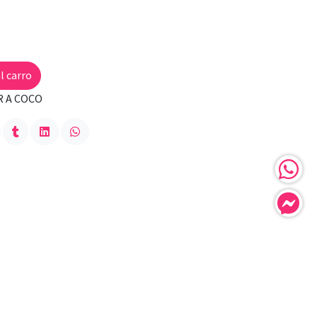
l carro
R A COCO