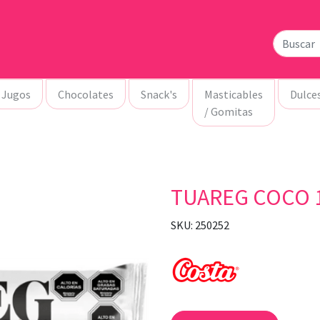
Jugos
Chocolates
Snack's
Masticables
Dulce
/ Gomitas
TUAREG COCO 1
SKU: 250252