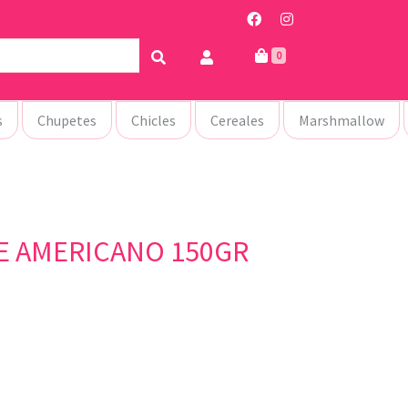
0
s
Chupetes
Chicles
Cereales
Marshmallow
E AMERICANO 150GR