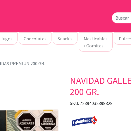
Jugos
Chocolates
Snack's
Masticables
Dulce
/ Gomitas
IDAS PREMIUN 200 GR.
NAVIDAD GALL
200 GR.
SKU: 72894032398328