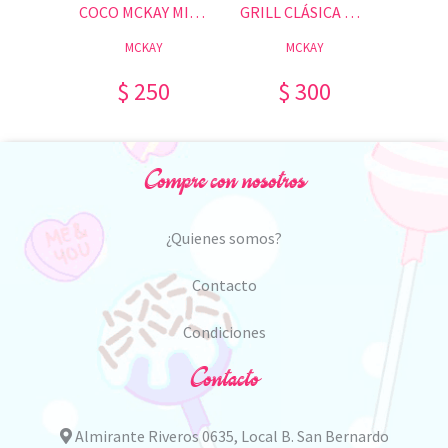
TABLETON COLACION 40GR.
COCO MCKAY MINI 40GR.
GRILL CLÁSICA MINI 35GR.
A
MCKAY
MCKAY
0
$ 250
$ 300
Compre con nosotros
¿Quienes somos?
Contacto
Condiciones
Contacto
Almirante Riveros 0635, Local B. San Bernardo