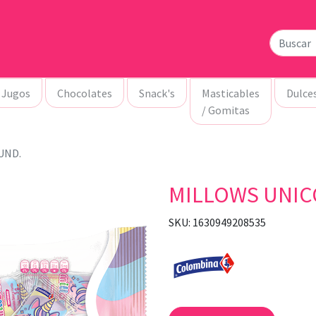
Jugos
Chocolates
Snack's
Masticables
Dulce
/ Gomitas
UND.
MILLOWS UNIC
SKU: 1630949208535