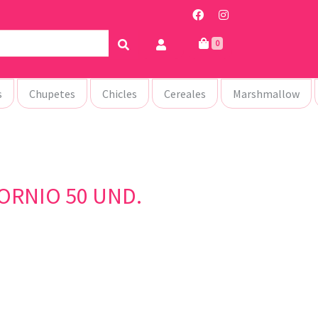
0
s
Chupetes
Chicles
Cereales
Marshmallow
ORNIO 50 UND.