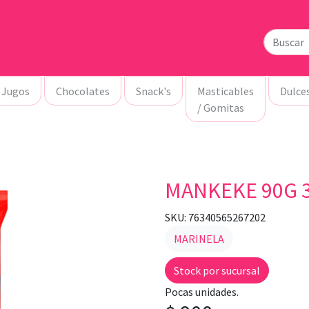
Jugos
Chocolates
Snack's
Masticables
Dulce
/ Gomitas
MANKEKE 90G 
SKU: 76340565267202
MARINELA
Stock por sucursal
Pocas unidades.