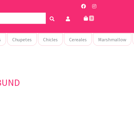
0
s
Chupetes
Chicles
Cereales
Marshmallow
3UND