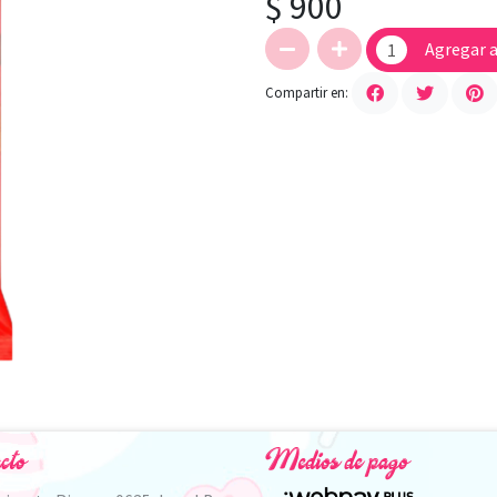
$ 900
Agregar a
Compartir en:
cto
Medios de pago