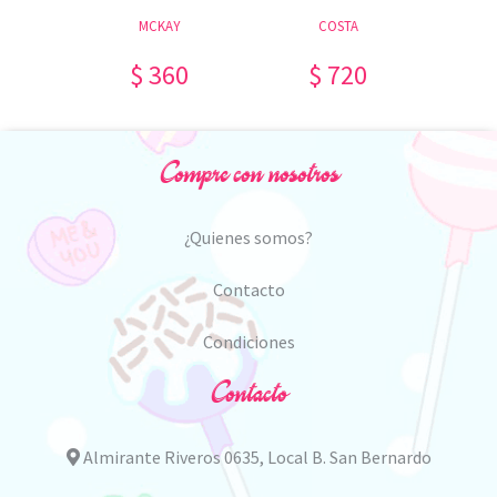
A
MCKAY
COSTA
0
$ 360
$ 720
Compre con nosotros
¿Quienes somos?
Contacto
Condiciones
Contacto
Almirante Riveros 0635, Local B. San Bernardo