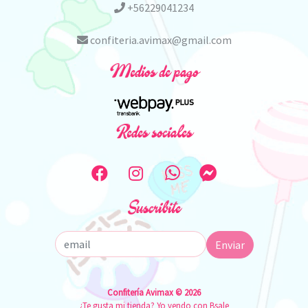
+56229041234
confiteria.avimax@gmail.com
Medios de pago
Redes sociales
Suscribite
Enviar
Confitería Avimax © 2026
¿Te gusta mi tienda? Yo vendo con
Bsale