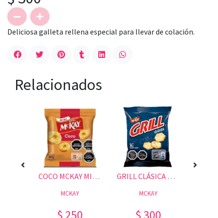
Deliciosa galleta rellena especial para llevar de colación.
Relacionados
30 GR.
COCO MCKAY MINI 40GR.
GRILL CLÁSICA MINI 35GR.
A
MCKAY
MCKAY
0
$ 250
$ 300