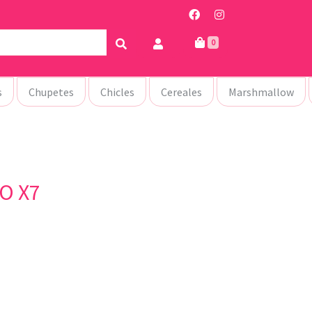
0
s
Chupetes
Chicles
Cereales
Marshmallow
O X7