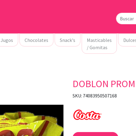
Jugos
Chocolates
Snack's
Masticables
Dulce
/ Gomitas
DOBLON PROM
SKU: 74083950507168