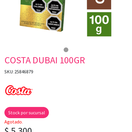
COSTA DUBAI 100GR
SKU: 25846879
Stock por sucursal
Agotado.
$ 5.300