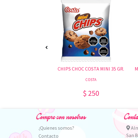
GALLETA MINI VINO COSTA 35 GR.
CHIPS CHOC COSTA MINI 35 GR.
COSTA
COSTA
$ 250
$ 250
Compre con nosotros
Conta
¿Quienes somos?
Alm
San 
Contacto