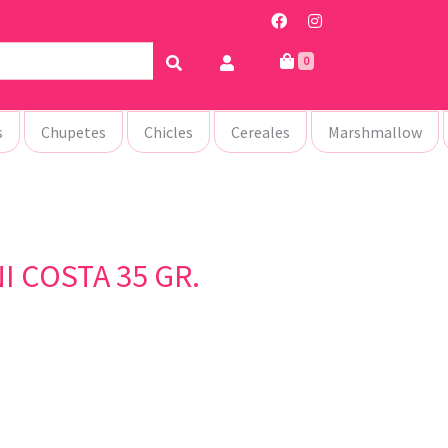
0
s
Chupetes
Chicles
Cereales
Marshmallow
I COSTA 35 GR.