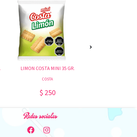
.
LIMON COSTA MINI 35 GR.
PALMERITAS MINI COS
COSTA
COSTA
$ 250
$ 250
Redes sociales