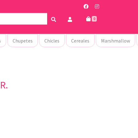
0
s
Chupetes
Chicles
Cereales
Marshmallow
R.