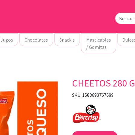
Jugos
Chocolates
Snack's
Masticables
Dulce
/ Gomitas
CHEETOS 280 G
SKU: 1588693767689