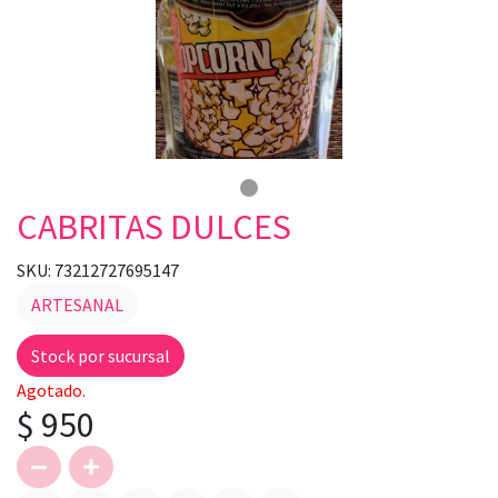
CABRITAS DULCES
SKU: 73212727695147
ARTESANAL
Stock por sucursal
Agotado.
$ 950